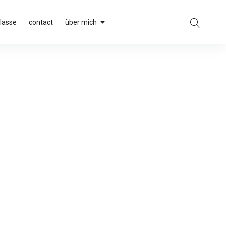
klasse
contact
über mich