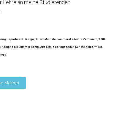
er Lehre an meine Studierenden
.
urg Department Design, Internationale Sommerakademie Pentiment, AMD
al Kampnagel Summer Camp, Akademie der Bildenden Künste Kolbermoor,
hops.
e Malerei