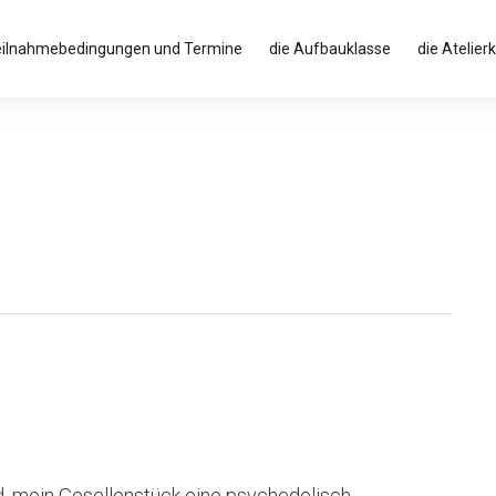
eilnahmebedingungen und Termine
die Aufbauklasse
die Atelier
 mein Gesellenstück eine psychedelisch